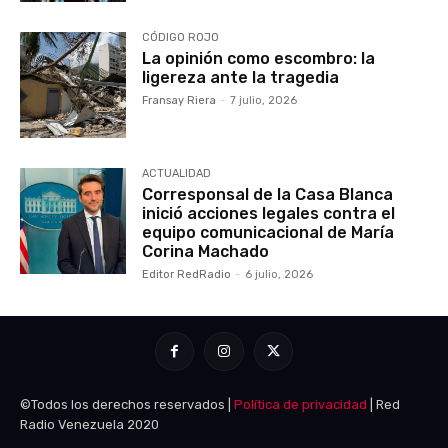
CÓDIGO ROJO
La opinión como escombro: la
ligereza ante la tragedia
Fransay Riera
-
7 julio, 2026
ACTUALIDAD
Corresponsal de la Casa Blanca
inició acciones legales contra el
equipo comunicacional de María
Corina Machado
Editor RedRadio
-
6 julio, 2026
©Todos los derechos reservados |
Política de privacidad
| Red
Radio Venezuela 2020