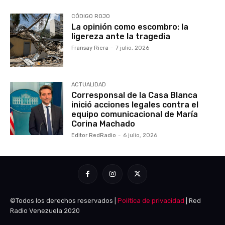
CÓDIGO ROJO
La opinión como escombro: la
ligereza ante la tragedia
Fransay Riera
-
7 julio, 2026
ACTUALIDAD
Corresponsal de la Casa Blanca
inició acciones legales contra el
equipo comunicacional de María
Corina Machado
Editor RedRadio
-
6 julio, 2026
©Todos los derechos reservados |
Política de privacidad
| Red
Radio Venezuela 2020