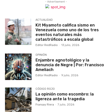
- Advertisement -
ACTUALIDAD
Kit Miyamoto califica sismo en
Venezuela como uno de los tres
eventos naturales más
catastróficos a escala global
Editor RedRadio
-
13 julio, 2026
OPINIÓN
Enjambre agnotológico y la
denuncia de Negre | Por: Francisco
Ameliach
Editor RedRadio
-
9 julio, 2026
CÓDIGO ROJO
La opinión como escombro: la
ligereza ante la tragedia
Fransay Riera
-
7 julio, 2026