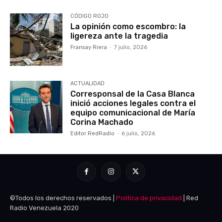
CÓDIGO ROJO
La opinión como escombro: la
ligereza ante la tragedia
Fransay Riera
-
7 julio, 2026
ACTUALIDAD
Corresponsal de la Casa Blanca
inició acciones legales contra el
equipo comunicacional de María
Corina Machado
Editor RedRadio
-
6 julio, 2026
©Todos los derechos reservados |
Política de privacidad
| Red
Radio Venezuela 2020