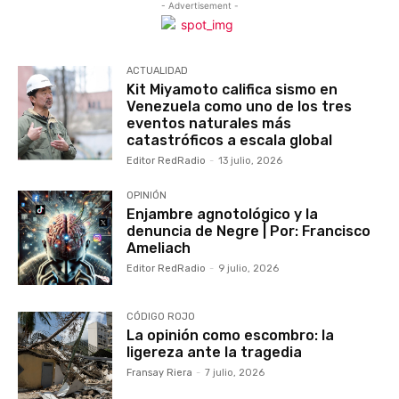
- Advertisement -
ACTUALIDAD
Kit Miyamoto califica sismo en
Venezuela como uno de los tres
eventos naturales más
catastróficos a escala global
Editor RedRadio
-
13 julio, 2026
OPINIÓN
Enjambre agnotológico y la
denuncia de Negre | Por: Francisco
Ameliach
Editor RedRadio
-
9 julio, 2026
CÓDIGO ROJO
La opinión como escombro: la
ligereza ante la tragedia
Fransay Riera
-
7 julio, 2026