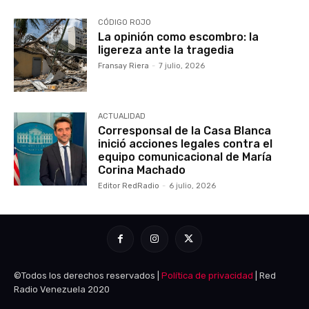
CÓDIGO ROJO
La opinión como escombro: la
ligereza ante la tragedia
Fransay Riera
-
7 julio, 2026
ACTUALIDAD
Corresponsal de la Casa Blanca
inició acciones legales contra el
equipo comunicacional de María
Corina Machado
Editor RedRadio
-
6 julio, 2026
©Todos los derechos reservados |
Política de privacidad
| Red
Radio Venezuela 2020