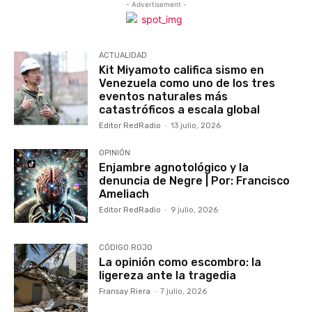
- Advertisement -
ACTUALIDAD
Kit Miyamoto califica sismo en
Venezuela como uno de los tres
eventos naturales más
catastróficos a escala global
Editor RedRadio
-
13 julio, 2026
OPINIÓN
Enjambre agnotológico y la
denuncia de Negre | Por: Francisco
Ameliach
Editor RedRadio
-
9 julio, 2026
CÓDIGO ROJO
La opinión como escombro: la
ligereza ante la tragedia
Fransay Riera
-
7 julio, 2026