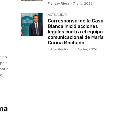
Fransay Riera
-
7 julio, 2026
ACTUALIDAD
Corresponsal de la Casa
Blanca inició acciones
legales contra el equipo
comunicacional de María
Corina Machado
Editor RedRadio
-
6 julio, 2026
a en
 país
nario
o,
ama