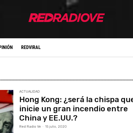
PINIÓN
REDVIRAL
ACTUALIDAD
Hong Kong: ¿será la chispa qu
inicie un gran incendio entre
China y EE.UU.?
Red Radio Ve
-
15 julio, 2020