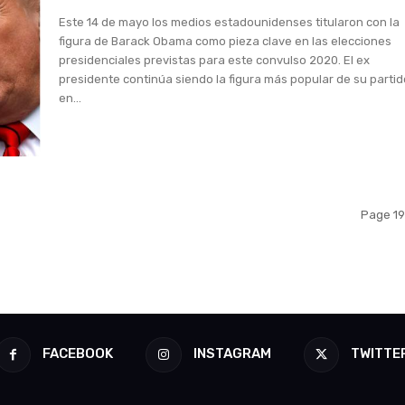
Este 14 de mayo los medios estadounidenses titularon con la
figura de Barack Obama como pieza clave en las elecciones
presidenciales previstas para este convulso 2020. El ex
presidente continúa siendo la figura más popular de su partid
en...
Page 19
FACEBOOK
INSTAGRAM
TWITTE