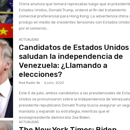
China anuncia que tomará represalias luego que el president
Estados Unidos, Donald Trump, ordenó el fin del tratamiento
comercial preferencial para Hong Kong. La advertencia china 
produjo en medio de crecientes tensiones con Estados Unido
por el comercio...
ACTUALIDAD
Candidatos de Estados Unidos
saludan la independencia de
Venezuela: ¿Llamando a
elecciones?
Red Radio Ve
-
6 julio, 2020
Este 5 de julio, ambos candidatos a las presidenciales de Est
Unidos se pronunciaron sobre la independencia de Venezuela
presidente republicano Donald Trump busca asegurar un se
mandato y expandir su estrategia, mientras que el
exvicepresidente demócrata Joe Biden...
ACTUALIDAD
The New York Times: Biden