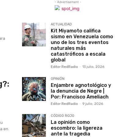
- Advertisement -
ACTUALIDAD
Kit Miyamoto califica
sismo en Venezuela como
ara
uno de los tres eventos
naturales más
catastróficos a escala
global
Editor RedRadio
-
13 julio, 2026
OPINIÓN
g?:
Enjambre agnotológico y
la denuncia de Negre |
Por: Francisco Ameliach
Editor RedRadio
-
9 julio, 2026
CÓDIGO ROJO
La opinión como
su
escombro: la ligereza
ía en
ante la tragedia