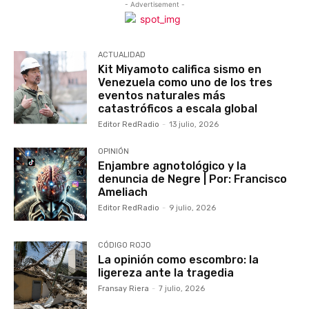
- Advertisement -
ACTUALIDAD
Kit Miyamoto califica sismo en
Venezuela como uno de los tres
eventos naturales más
catastróficos a escala global
Editor RedRadio
-
13 julio, 2026
OPINIÓN
Enjambre agnotológico y la
denuncia de Negre | Por: Francisco
Ameliach
Editor RedRadio
-
9 julio, 2026
CÓDIGO ROJO
La opinión como escombro: la
ligereza ante la tragedia
Fransay Riera
-
7 julio, 2026