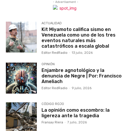
- Advertisement -
ACTUALIDAD
Kit Miyamoto califica sismo en
Venezuela como uno de los tres
eventos naturales más
catastróficos a escala global
Editor RedRadio
-
13 julio, 2026
OPINIÓN
Enjambre agnotológico y la
denuncia de Negre | Por: Francisco
Ameliach
Editor RedRadio
-
9 julio, 2026
CÓDIGO ROJO
La opinión como escombro: la
ligereza ante la tragedia
Fransay Riera
-
7 julio, 2026