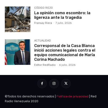
CÓDIGO ROJO
La opinión como escombro: la
ligereza ante la tragedia
Fransay Riera
-
7 julio, 2026
ACTUALIDAD
Corresponsal de la Casa Blanca
inició acciones legales contra el
equipo comunicacional de María
Corina Machado
Editor RedRadio
-
6 julio, 2026
©Todos los derechos reservados |
Política de privacidad
| Red
Radio Venezuela 2020