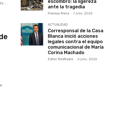
escombro: la ligereza
s...
ante la tragedia
Fransay Riera
-
7 julio, 2026
ACTUALIDAD
Corresponsal de la Casa
 de
Blanca inició acciones
legales contra el equipo
comunicacional de María
Corina Machado
Editor RedRadio
-
6 julio, 2026
s
te