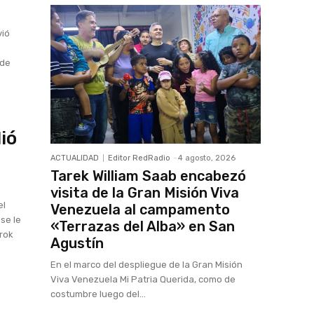
vió
 de
lió
ACTUALIDAD
Editor RedRadio
-
4 agosto, 2026
Tarek William Saab encabezó
visita de la Gran Misión Viva
el
Venezuela al campamento
 se le
«Terrazas del Alba» en San
Grok
Agustín
En el marco del despliegue de la Gran Misión
Viva Venezuela Mi Patria Querida, como de
costumbre luego del...