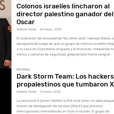
Colonos israelíes lincharon al
director palestino ganador del
Oscar
Victoria Torres
-
25 marzo, 2025
El codirector del documental "No other land", Hamdan Ballal, e
desaparecido luego de que un grupo de colonos israelíes lle
a su casa en Cisjordania ocupada y lo lincharan, rompiendo lo
vidrios y cámaras de seguridad, golpeándolo hasta sangrar...
REDVIRAL
Dark Storm Team: Los hackers
propalestinos que tumbaron 
Victoria Torres
-
11 marzo, 2025
La red social X (antes Twitter) sufrió este lunes un ciberataqu
masivo de denegación de servicio (DDoS) que provocó
interrupciones intermitentes en todo el mundo. El grupo de