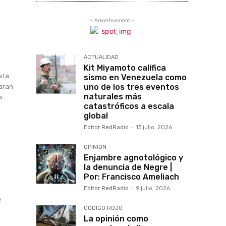
- Advertisement -
ACTUALIDAD
Kit Miyamoto califica
stá
sismo en Venezuela como
uno de los tres eventos
garan
naturales más
s
catastróficos a escala
global
Editor RedRadio
-
13 julio, 2026
OPINIÓN
Enjambre agnotológico y
X
la denuncia de Negre |
Por: Francisco Ameliach
Editor RedRadio
-
9 julio, 2026
e
CÓDIGO ROJO
La opinión como