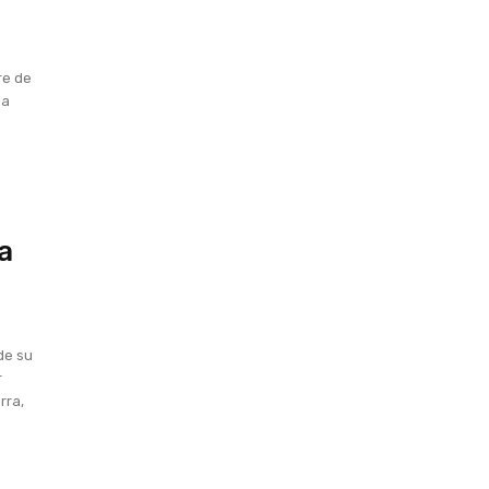
re de
da
na
de su
r
rra,